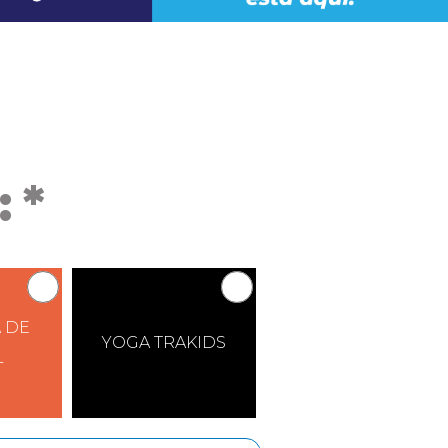
 *
 DE
YOGA TRAKIDS
L