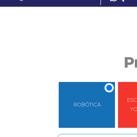
P
ESC
ROBÓTICA
Y