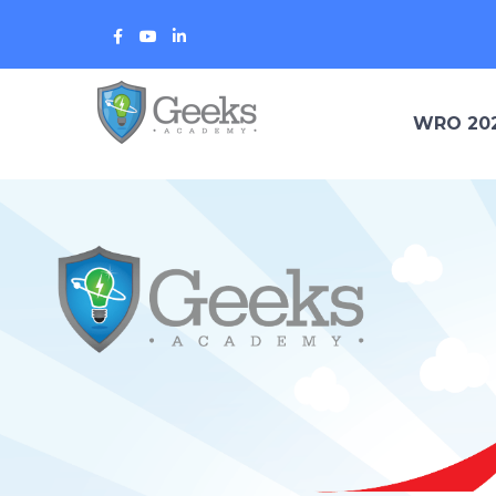
Facebook
Youtube
LinkedIn
Profile
Profile
Profile
WRO 20