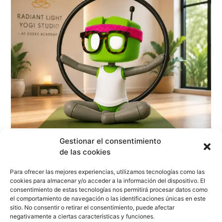
Gestionar el consentimiento
de las cookies
Aerokids Camp 2026
Para ofrecer las mejores experiencias, utilizamos tecnologías como las
cookies para almacenar y/o acceder a la información del dispositivo. El
Rango
$
2,500.00
-
$
7,000.00
consentimiento de estas tecnologías nos permitirá procesar datos como
Este
de
el comportamiento de navegación o las identificaciones únicas en este
sitio. No consentir o retirar el consentimiento, puede afectar
producto
precios:
negativamente a ciertas características y funciones.
tiene
desde