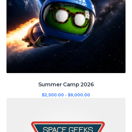
Summer Camp 2026
Rango
$
2,500.00
-
$
9,000.00
Este
de
producto
precios:
tiene
desde
múltiples
$2,500.00
variantes.
hasta
Las
$9,000.00