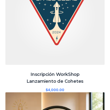
opciones
se
pueden
elegir
en
la
página
de
producto
Inscripción WorkShop
Lanzamiento de Cohetes
$
4,000.00