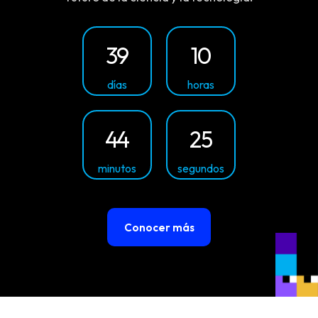
39
10
días
horas
44
25
minutos
segundos
Conocer más