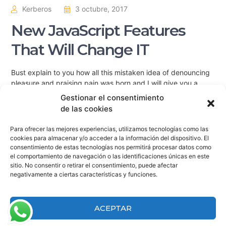
Kerberos
3 octubre, 2017
New JavaScript Features
That Will Change IT
Bust explain to you how all this mistaken idea of denouncing
pleasure and praising pain was born and I will give you a
complete account of the system and expound the actual
Gestionar el consentimiento
teachings of the great explorer
de las cookies
Para ofrecer las mejores experiencias, utilizamos tecnologías como las
Read More
cookies para almacenar y/o acceder a la información del dispositivo. El
consentimiento de estas tecnologías nos permitirá procesar datos como
el comportamiento de navegación o las identificaciones únicas en este
sitio. No consentir o retirar el consentimiento, puede afectar
negativamente a ciertas características y funciones.
Facturación
|
Aviso de privacidad
| Desarrollado por
VisorLab
ACEPTAR
®2025