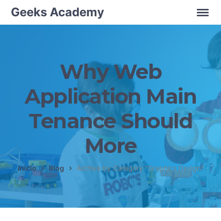
Geeks Academy
Why Web
Application Main
Tenance Should
More
Inicio
Blog
Archive by Category "Graphics Design"